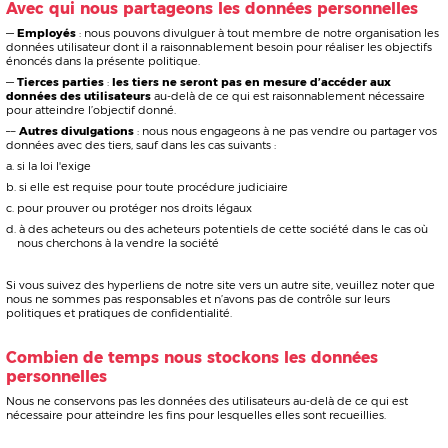
la vie privée ici :
JULIEN AUCLAIR Design
Siège : 1 impasse du Palais – 37000 Tours
contact@julienauclair.design
Politique sur les cookies
Un cookie est un petit fichier, stocké sur le disque dur d’un utilisateur par le site
Web. Son but est de recueillir des données relatives aux habitudes de
navigation de l’utilisateur.
Nous utilisons les types de cookies suivants sur notre site :
Cookies analytiques. Cela nous permet d’améliorer la conception et la
fonctionnalité de notre site en recueillant des données sur le contenu auquel
vous accédez et sur lequel vous vous accrochez en utilisant notre site.
Vous pouvez choisir d’être averti chaque fois qu’un cookie est transmis. Vous
pouvez également choisir de désactiver les cookies entièrement dans votre
navigateur Internet, mais cela peut diminuer la qualité de votre expérience
d’utilisation.
Définit un enregistrement de cookie technique si vous
Refuser
refusez le consentement, on ne vous le demandera plus.
Supprime le consentement de cookie de votre navigateur.
Supprimer
Modifications
Cette politique de confidentialité peut être modifiée à l’occasion afin de
maintenir la conformité avec la loi et de tenir compte de tout changement à
notre processus de collecte de données. Nous recommandons à nos utilisateurs
de vérifier notre politique de temps à autre pour s’assurer qu’ils soient informés
de toute mise à jour. Au besoin, nous pouvons informer les utilisateurs par
courriel des changements apportés à cette politique.
Contact