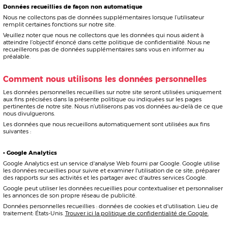
Comment nous protégeons vos données personnelles
L’intégralité du site est hébergé sur les serveurs d’
OVHcloud
. Aucune donnée
n’est enregistrée, stockée sur quelqu’outil informatique que ce soit en interne.
De même les adresses mails (utilisées après votre consentement), informations
relatives et mails sont stockés et consultés en utilisant le protocole IMAP en
Cloud sur les serveurs d’
OVH Cloud
et
APPLE iCloud
. Vous pouvez accéder à la
politique de confidentialité et mesures de sécurité d’OVHcloud
et celle
d’
Apple iCloud
.
Alors que nous prenons toutes les précautions raisonnables pour nous assurer
que nos données d’utilisateur sont sécurisées et que les utilisateurs sont
protégés, il reste toujours du risque de préjudice. L’Internet en sa totalité peut
être, parfois, peu sûr et donc nous sommes incapables de garantir la sécurité
des données des utilisateurs au-delà de ce qui est raisonnablement pratique.
Mineurs
Le RGPD précise que les personnes de moins de 15 ans sont considérées
comme des mineurs aux fins de la collecte de données. Les mineurs doivent
avoir le consentement d’un représentant légal pour que leurs données soient
recueillies, traitées et utilisées.
Vos droits en tant qu’utilisateur
En vertu du RGPD, les utilisateurs ont les droits suivants en tant que personnes
concernées :
droit d’accès
droit de rectification
droit à l’effacement
droit de restreindre le traitement
droit à la portabilité des données
droit d'objection
Vous trouverez de plus amples informations sur ces droits au chapitre 3 (art 12-
23) du RGPD.
Comment modifier, supprimer ou contester les
données recueillies
Si vous souhaitez que vos renseignements soient supprimés ou modifiés d’une
façon ou d’une autre, veuillez communiquer avec notre agent de protection de