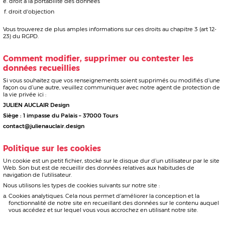
Sources pour illustrations des concepts
BEIGE
ALWILL
Architectes : Evgeniy
House : PEPPERTREE House //
Bulatnikov, Emil
Interior Design + Styling
Dervish
Architecte : Luigi ROSSELLI
Architects
Photographie : Prue ROSCOE
STUDIO BRENT LEE
Ponta Dos Ranchos
design
Exclusive Resort
Interior Design :
House : Monte Sereno
Arina Pinchuk
Compound
Architecte : Ken LINSTEADT
Architects