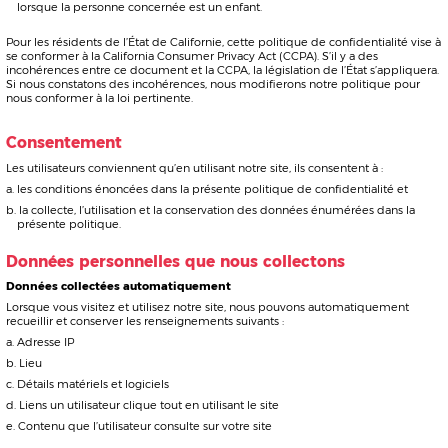
• Google Analytics
Google Analytics est un service d'analyse Web fourni par Google. Google utilise
les données recueillies pour suivre et examiner l'utilisation de ce site, préparer
des rapports sur ses activités et les partager avec d'autres services Google.
Google peut utiliser les données recueillies pour contextualiser et personnaliser
les annonces de son propre réseau de publicité.
Données personnelles recueillies : données de cookies et d'utilisation. Lieu de
traitement: États-Unis.
Trouver ici la politique de confidentialité de Google.
Avec qui nous partageons les données personnelles
—
Employés
: nous pouvons divulguer à tout membre de notre organisation les
données utilisateur dont il a raisonnablement besoin pour réaliser les objectifs
énoncés dans la présente politique.
—
Tierces parties
:
les tiers ne seront pas en mesure d’accéder aux
données des utilisateurs
au-delà de ce qui est raisonnablement nécessaire
pour atteindre l’objectif donné.
––
Autres divulgations
: nous nous engageons à ne pas vendre ou partager vos
données avec des tiers, sauf dans les cas suivants :
si la loi l'exige
si elle est requise pour toute procédure judiciaire
pour prouver ou protéger nos droits légaux
à des acheteurs ou des acheteurs potentiels de cette société dans le cas où
nous cherchons à la vendre la société
Si vous suivez des hyperliens de notre site vers un autre site, veuillez noter que
nous ne sommes pas responsables et n’avons pas de contrôle sur leurs
politiques et pratiques de confidentialité.
Combien de temps nous stockons les données
personnelles
Nous ne conservons pas les données des utilisateurs au-delà de ce qui est
nécessaire pour atteindre les fins pour lesquelles elles sont recueillies.