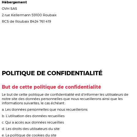
POLITIQUE DE CONFIDENTIALITÉ
But de cette politique de confidentialité
Le but de cette politique de confidentialité est d'informer les utilisateurs de
notre site des données personnelles que nous recueillerons ainsi que les
informations suivantes, le cas échéant :
Les données personnelles que nous recueillerons
L’utilisation des données recueillies
Qui a accès aux données recueillies
Les droits des utilisateurs du site
La politique de cookies du site
Cette politique de confidentialité fonctionne parallèlement aux conditions
générales d’utilisation de notre site.
Lois applicables
Conformément au Règlement général sur la protection des données (RGPD),
cette politique de confidentialité est conforme aux règlements suivants.
Les données à caractère personnel doivent être :
traitées de manière licite, loyale et transparente au regard de la personne
concernée (licéité, loyauté, transparence) ;
collectées pour des finalités déterminées, explicites et légitimes, et ne pas
être traitées ultérieurement d'une manière incompatible avec ces finalités; le
traitement ultérieur à des fins archivistiques dans l'intérêt public, à des fins de
recherche scientifique ou historique ou à des fins statistiques n'est pas
considéré, conformément à l'article 89, paragraphe 1, comme incompatible
avec les finalités initiales (limitation des finalités) ;
adéquates, pertinentes et limitées à ce qui est nécessaire au regard des
finalités pour lesquelles elles sont traitées (minimisation des données) ;
exactes et, si nécessaire, tenues à jour; toutes les mesures raisonnables
doivent être prises pour que les données à caractère personnel qui sont
inexactes, eu égard aux finalités pour lesquelles elles sont traitées, soient
effacées ou rectifiées sans tarder (exactitude) ;