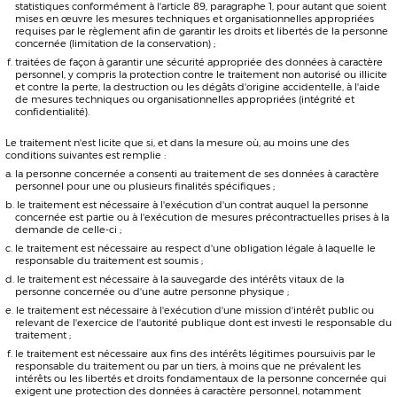
nous conformer à la loi pertinente.
Consentement
Les utilisateurs conviennent qu’en utilisant notre site, ils consentent à :
les conditions énoncées dans la présente politique de confidentialité et
la collecte, l’utilisation et la conservation des données énumérées dans la
présente politique.
Données personnelles que nous collectons
Données collectées automatiquement
Lorsque vous visitez et utilisez notre site, nous pouvons automatiquement
recueillir et conserver les renseignements suivants :
Adresse IP
Lieu
Détails matériels et logiciels
Liens un utilisateur clique tout en utilisant le site
Contenu que l’utilisateur consulte sur votre site
Données recueillies de façon non automatique
Nous ne collectons pas de données supplémentaires lorsque l’utilisateur
remplit certaines fonctions sur notre site.
Veuillez noter que nous ne collectons que les données qui nous aident à
atteindre l’objectif énoncé dans cette politique de confidentialité. Nous ne
recueillerons pas de données supplémentaires sans vous en informer au
préalable.
Comment nous utilisons les données personnelles
Les données personnelles recueillies sur notre site seront utilisées uniquement
aux fins précisées dans la présente politique ou indiquées sur les pages
pertinentes de notre site. Nous n’utiliserons pas vos données au-delà de ce que
nous divulguerons.
Les données que nous recueillons automatiquement sont utilisées aux fins
suivantes :