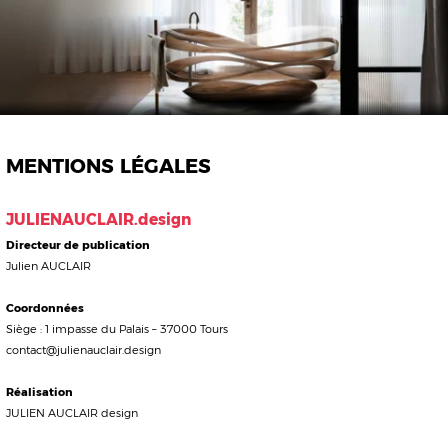
Menu
MENTIONS LÉGALES
JULIENAUCLAIR.design
Directeur de publication
Julien AUCLAIR
Coordonnées
Siège : 1 impasse du Palais – 37000 Tours
contact@julienauclair.design
Réalisation
JULIEN AUCLAIR design
Hébergement
OVH SAS
2 rue Kellermann 59100 Roubaix
RCS de Roubaix B424 761 419