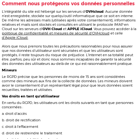
Si vous avez des questions à nous poser, n’hésitez pas à communiquer avec
nous en utilisant ce qui suit :
JULIEN AUCLAIR Design
Siège : 1 impasse du Palais – 37000 Tours
contact@julienauclair.design
Date d’entrée en vigueur : le 24 février 2023
© 2002-2023, DocumentsLégaux™ (Sequiter Inc.)
CRÉDITS
Droits d'auteur et copyright
L’ensemble du site et chacun de ses éléments pris séparément relèvent de la
législation française et internationale sur le
droit d’auteur
et plus largement de
la
propriété intellectuelle
(incluant notamment la protection au titre du droit
d’auteur, du droit des marques, du droit des bases de données, etc.).
La reproduction de tout ou partie de ce site sur un support électronique,
quel qu’il soit, est formellement interdite
sauf autorisation expresse du
directeur de la publication.
Toute autre utilisation est soumise à l’accord préalable et expresse de Julien
Auclair et devra dans ce cas porter la mention claire et lisible de la source, par
exemple : "
Source : Julien Auclair, tous droits réservés
".