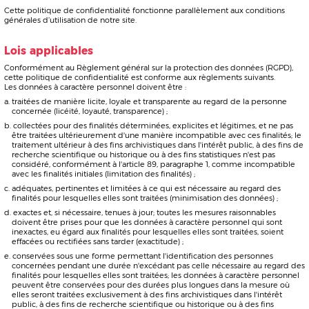
conservées sous une forme permettant l'identification des personnes
concernées pendant une durée n'excédant pas celle nécessaire au regard des
finalités pour lesquelles elles sont traitées; les données à caractère personnel
peuvent être conservées pour des durées plus longues dans la mesure où
elles seront traitées exclusivement à des fins archivistiques dans l'intérêt
public, à des fins de recherche scientifique ou historique ou à des fins
statistiques conformément à l'article 89, paragraphe 1, pour autant que soient
mises en œuvre les mesures techniques et organisationnelles appropriées
requises par le règlement afin de garantir les droits et libertés de la personne
concernée (limitation de la conservation) ;
traitées de façon à garantir une sécurité appropriée des données à caractère
personnel, y compris la protection contre le traitement non autorisé ou illicite
et contre la perte, la destruction ou les dégâts d'origine accidentelle, à l'aide
de mesures techniques ou organisationnelles appropriées (intégrité et
confidentialité).
Le traitement n'est licite que si, et dans la mesure où, au moins une des
conditions suivantes est remplie :
la personne concernée a consenti au traitement de ses données à caractère
personnel pour une ou plusieurs finalités spécifiques ;
le traitement est nécessaire à l'exécution d'un contrat auquel la personne
concernée est partie ou à l'exécution de mesures précontractuelles prises à la
demande de celle-ci ;
le traitement est nécessaire au respect d'une obligation légale à laquelle le
responsable du traitement est soumis ;
le traitement est nécessaire à la sauvegarde des intérêts vitaux de la
personne concernée ou d'une autre personne physique ;
le traitement est nécessaire à l'exécution d'une mission d'intérêt public ou
relevant de l'exercice de l'autorité publique dont est investi le responsable du
traitement ;
le traitement est nécessaire aux fins des intérêts légitimes poursuivis par le
responsable du traitement ou par un tiers, à moins que ne prévalent les
intérêts ou les libertés et droits fondamentaux de la personne concernée qui
exigent une protection des données à caractère personnel, notamment
lorsque la personne concernée est un enfant.
Pour les résidents de l’État de Californie, cette politique de confidentialité vise à
se conformer à la California Consumer Privacy Act (CCPA). S’il y a des
incohérences entre ce document et la CCPA, la législation de l’État s’appliquera.
Si nous constatons des incohérences, nous modifierons notre politique pour